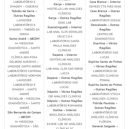
LABORATÓRIO E
Casa Branca – Interior
Garça – Interior
IMAGEM – CAIEIRAS
CEMEDI CTO MED DIAG
MIOTELLO LAN ANALISES
Taboão da Serra –
Casa Branca – Outras
CLÍNICAS
Outras Regiões
Regiões
Garça – Outras Regiões
LAVOISIER
LABORATORIO SOSSAI
DIAG LAB
LABORATÓRIO E
Descalvado – Outras
Guaratinguetá – Interior
IMAGEM – TABOÃO DA
Regiões
LAB ANAL CLIN OSWALDO
SERRA
CENTRO DE
CRUZ C.D.A
Santo André – ABCDM
DIAGNOSTICO.
LABORATORIO SANTA
A+ MEDICINA
Duartina – Várias
PAULA ANALISES
DIAGNÓSTICA – SANTO
Regiões
CLINICAS
ANDRÉ
LABORATORIO SAO
Itapeva – Interior
CLÍNICA ANA ROSA
LUCAS.
CENTERLAB ANALISES
DELBONI AURIEMO –
Espírito Santo do Pinhal
CLINICAS
UNIDADE SANTO ANDRE
– Várias Regiões
LAB ANAL CLIN SAO JORGE
LABORATÓRIO CAMPANA
LABORATORIO DE
LACCA
LABORATÓRIO HORMON
ANALISES CLINICAS
Itapeva – Outras Regiões
LAVOISIER
PINHAL
LABORATORIO SAO
LABORATÓRIO E
Espírito Santo do Pinhal
LUCAS..
IMAGEM – SANTO
– Outras Regiões
Itápolis – Várias Regiões
ANDRÉ
LABORATORIO STICCA
CBI ANALISES CLINICAS
TECNOLAB – MEDICINA
ANALISES CLINICA
Itápolis – Outras Regiões
DIAGNÓSTICA – SANTO
Flórida Paulista –
LABORATÓRIO ROMANINI
ANDRÉ
Outras Regiões
Itatiba – Interior
São Bernardo do Campo
LABORATÓRIO DE
BIOCLÍNICA ANÁLISES
– ABCDM
ANÁLISES CLÍNICAS.
CLÍNICAS
A+ MEDICINA
FLÓRIDA
EXAME LAB. DE ANÁLISES
DIAGNÓSTICA – SÃO
General Salgado –
CLÍNICAS SC