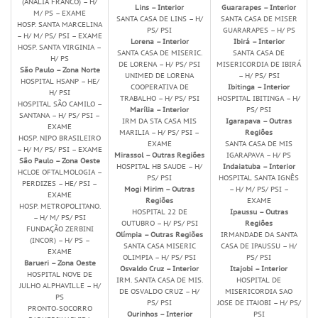
(ANÁLIA FRANCO) – H/
Lins – Interior
Guararapes – Interior
M/ PS – EXAME
SANTA CASA DE LINS – H/
SANTA CASA DE MISER
HOSP. SANTA MARCELINA
PS/ PSI
GUARARAPES – H/ PS
– H/ M/ PS/ PSI – EXAME
Lorena – Interior
Ibirá – Interior
HOSP. SANTA VIRGINIA –
SANTA CASA DE MISERIC.
SANTA CASA DE
H/ PS
DE LORENA – H/ PS/ PSI
MISERICORDIA DE IBIRÁ
São Paulo – Zona Norte
UNIMED DE LORENA
– H/ PS/ PSI
HOSPITAL HSANP – HE/
COOPERATIVA DE
Ibitinga – Interior
H/ PSI
TRABALHO – H/ PS/ PSI
HOSPITAL IBITINGA – H/
HOSPITAL SÃO CAMILO –
Marília – Interior
PS/ PSI
SANTANA – H/ PS/ PSI –
IRM DA STA CASA MIS
Igarapava – Outras
EXAME
MARILIA – H/ PS/ PSI –
Regiões
HOSP. NIPO BRASILEIRO
EXAME
SANTA CASA DE MIS
– H/ M/ PS/ PSI – EXAME
Mirassol – Outras Regiões
IGARAPAVA – H/ PS
São Paulo – Zona Oeste
HOSPITAL HB SAUDE – H/
Indaiatuba – Interior
HCLOE OFTALMOLOGIA –
PS/ PSI
HOSPITAL SANTA IGNÊS
PERDIZES – HE/ PSI –
Mogi Mirim – Outras
– H/ M/ PS/ PSI –
EXAME
Regiões
EXAME
HOSP. METROPOLITANO.
HOSPITAL 22 DE
Ipaussu – Outras
– H/ M/ PS/ PSI
OUTUBRO – H/ PS/ PSI
Regiões
FUNDAÇÃO ZERBINI
Olímpia – Outras Regiões
IRMANDADE DA SANTA
(INCOR) – H/ PS –
SANTA CASA MISERIC
CASA DE IPAUSSU – H/
EXAME
OLIMPIA – H/ PS/ PSI
PS/ PSI
Barueri – Zona Oeste
Osvaldo Cruz – Interior
Itajobi – Interior
HOSPITAL NOVE DE
IRM. SANTA CASA DE MIS.
HOSPITAL DE
JULHO ALPHAVILLE – H/
DE OSVALDO CRUZ – H/
MISERICORDIA SAO
PS
PS/ PSI
JOSE DE ITAJOBI – H/ PS/
PRONTO-SOCORRO
Ourinhos – Interior
PSI