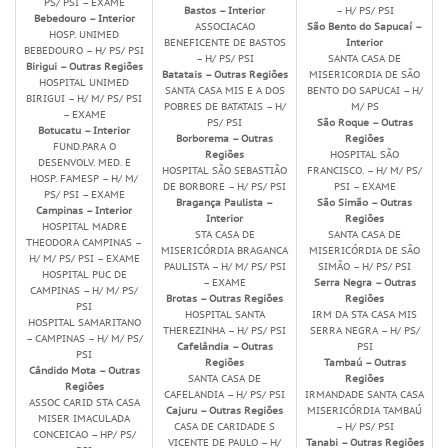
PS/ PSI – EXAME
Bastos – Interior
– H/ PS/ PSI
Bebedouro – Interior
ASSOCIACAO
São Bento do Sapucaí –
HOSP. UNIMED
BENEFICENTE DE BASTOS
Interior
BEBEDOURO – H/ PS/ PSI
– H/ PS/ PSI
SANTA CASA DE
Birigui – Outras Regiões
Batatais – Outras Regiões
MISERICORDIA DE SÃO
HOSPITAL UNIMED
SANTA CASA MIS E A DOS
BENTO DO SAPUCAI – H/
BIRIGUI – H/ M/ PS/ PSI
POBRES DE BATATAIS – H/
M/ PS
– EXAME
PS/ PSI
São Roque – Outras
Botucatu – Interior
Borborema – Outras
Regiões
FUND.PARA O
Regiões
HOSPITAL SÃO
DESENVOLV. MED. E
HOSPITAL SÃO SEBASTIÃO
FRANCISCO. – H/ M/ PS/
HOSP. FAMESP – H/ M/
DE BORBORE – H/ PS/ PSI
PSI – EXAME
PS/ PSI – EXAME
Bragança Paulista –
São Simão – Outras
Campinas – Interior
Interior
Regiões
HOSPITAL MADRE
STA CASA DE
SANTA CASA DE
THEODORA CAMPINAS –
MISERICÓRDIA BRAGANCA
MISERICÓRDIA DE SÃO
H/ M/ PS/ PSI – EXAME
PAULISTA – H/ M/ PS/ PSI
SIMÃO – H/ PS/ PSI
HOSPITAL PUC DE
– EXAME
Serra Negra – Outras
CAMPINAS – H/ M/ PS/
Brotas – Outras Regiões
Regiões
PSI
HOSPITAL SANTA
IRM DA STA CASA MIS
HOSPITAL SAMARITANO
THEREZINHA – H/ PS/ PSI
SERRA NEGRA – H/ PS/
– CAMPINAS – H/ M/ PS/
Cafelândia – Outras
PSI
PSI
Regiões
Tambaú – Outras
Cândido Mota – Outras
SANTA CASA DE
Regiões
Regiões
CAFELANDIA – H/ PS/ PSI
IRMANDADE SANTA CASA
ASSOC CARID STA CASA
Cajuru – Outras Regiões
MISERICÓRDIA TAMBAÚ
MISER IMACULADA
CASA DE CARIDADE S
– H/ PS/ PSI
CONCEICAO – HP/ PS/
VICENTE DE PAULO – H/
Tanabi – Outras Regiões