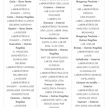
Cotia – Zona Oeste
Bragança Paulista –
LABORATÓRIO SÃO LUCAS.
LAVOISIER
Interior
Cruzeiro – Interior
LABORATÓRIO E
CBI LABORATÓRIO
LAB CLIN CASTOR
IMAGEM – COTIA
MÉDICO
MACHADO
Cotia – Outras Regiões
CRB IMAGEM
LABORCLIN
LABORATORIO CLINICO
LABAC LABORATORIO
Dracena – Interior
DELBONI AURIEMO
LABORATÓRIO DE
LABORATÓRIO TRIANON
Itapevi – Zona Oeste
ANÁLISES CLÍNICAS
SÃO LUCAS LABOR ANAL
LAVOISIER
BRAGANÇA
CLINICAS
LABORATÓRIO E
Bragança Paulista –
Fernandópolis – Interior
IMAGEM – ITAPEVI
Outras Regiões
SANTA CLARA LAB DE
Guarulhos – Outras
LAB. UNILAB
ANAL CLIN LTDA
Regiões
Brotas – Outras Regiões
Fernandópolis – Outras
A+ MEDICINA
LABORATORIO SAO
Regiões
DIAGNÓSTICA –
LUCAS.
INST. DE HEMATOLOGIA
GUARULHOS
Cafelândia – Interior
LAB DE ANALISES
DELBONI
LABORATORIO DE
CLINICAS
LABORATÓRIO CAMPANA
ANALISES CLINICAS
FERNANDOPOLIS
LABORATORIO
CLINIANALISS
LABORATÓRIO PAULISTA
DELIBERATO
LABORATÓRIO GENESIS
LAPAT LABORATORIO DE
LAVOISIER
CAFELANDIA
PATOLOGIA LTDA
LABORATÓRIO E
Campos do Jordão –
Franca – Interior
IMAGEM – GUARULHOS
Interior
HAPCLÍNICA FRANCA
SONOLAYER CENTRO DE
LABORATÓRIO DE
SABIN (FRANCA)
DIAGNOSTICOS
ANÁLISES CLÍNICAS
Franca – Outras Regiões
Caieiras – Outras
OSWALDO CRUZ
LABCENTER SERV. LAB.
Regiões
Capivari – Interior
NIKKEI DIAG POR
LAVOISIER
DRA EDNA JAGUARIBE
IMAGEM