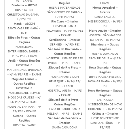
PS – EXAME
Regiões
EXAME
Diadema – ABCDM
HOSP. E MATERNIDADE
Monte Aprazível –
HOSPITAL DR
SÃO VICENTE DE PAULO –
Interior
CHRISTOVAO DA GAMA –
H/ M/ PS/ PSI
SANTA CASA DE
H/ PS/ PSI
Rio Claro – Interior
MISERICORDIA. – H/ PS/
Mauá – ABCDM
HOSPITAL SANTA
PSI
SANTA CASA DE MAUÁ –
FILOMENA – H/ M/ PS/ PSI
Morro Agudo – Interior
H/ M
– EXAME
HOSPITAL SÃO MARCOS
Ribeirão Pires – Outras
Sertãozinho – Interior
DA SAMA – H/ PS/ PSI
Regiões
SERMED – H/ PS/ PSI
Nhandeara – Outras
NOTREDAME
São José do Rio Pardo –
Regiões
INTERMEDICA SAUDE –
Outras Regiões
HOSP S DOMINGOS
H/ PS/ PSI – EXAME
HOSPITAL UNIMED DE RIO
PROV DE DEUS – H/ PS/
Arujá – Outras Regiões
PARDO – H/ PS – EXAME
PSI
HOSPITAL E
São José do Rio Preto –
Nova Granada – Outras
MATERNIDADE IPIRANGA
Interior
Regiões
– H/ M/ PS/ PSI – EXAME
HOSP. INFANTE DOM
IRM STA CASA MISERIC
Mogi das Cruzes –
HENRIQUE – H/ M/ PS/
NOVA GRANADA – H/ PS/
Outras Regiões
PSI – EXAME
PSI
HOSPITAL E
HOSPITAL AUSTA – H/ PS
Novo Horizonte – Outras
MATERNIDADE SEPACO
– EXAME
Regiões
MOGI DAS CRUZES – H/
São José do Rio Preto –
SANTA CASA
M/ PS/ PSI – EXAME
Outras Regiões
MISERICÓRDIA DE NOVO
HOSPITAL SANTANA – H/
CASA DE SAUDE SANTA
HORIZONTE – H/ PS/ PSI
PS/ PSI – EXAME
HELENA – H/ PS – EXAME
Orlândia – Interior
Suzano – Outras
São João da Boa Vista –
HOSP. BENEFICENTE
Regiões
Interior
SANTO ANTÔNIO – H/
HOSPITAL SAINT
SANTA CASA DONA
PS/ PSI