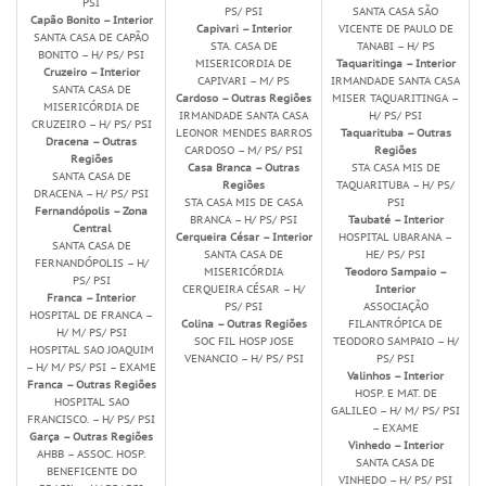
PSI
PS/ PSI
SANTA CASA SÃO
Capão Bonito – Interior
Capivari – Interior
VICENTE DE PAULO DE
SANTA CASA DE CAPÃO
STA. CASA DE
TANABI – H/ PS
BONITO – H/ PS/ PSI
MISERICORDIA DE
Taquaritinga – Interior
Cruzeiro – Interior
CAPIVARI – M/ PS
IRMANDADE SANTA CASA
SANTA CASA DE
Cardoso – Outras Regiões
MISER TAQUARITINGA –
MISERICÓRDIA DE
IRMANDADE SANTA CASA
H/ PS/ PSI
CRUZEIRO – H/ PS/ PSI
LEONOR MENDES BARROS
Taquarituba – Outras
Dracena – Outras
CARDOSO – M/ PS/ PSI
Regiões
Regiões
Casa Branca – Outras
STA CASA MIS DE
SANTA CASA DE
Regiões
TAQUARITUBA – H/ PS/
DRACENA – H/ PS/ PSI
STA CASA MIS DE CASA
PSI
Fernandópolis – Zona
BRANCA – H/ PS/ PSI
Taubaté – Interior
Central
Cerqueira César – Interior
HOSPITAL UBARANA –
SANTA CASA DE
SANTA CASA DE
HE/ PS/ PSI
FERNANDÓPOLIS – H/
MISERICÓRDIA
Teodoro Sampaio –
PS/ PSI
CERQUEIRA CÉSAR – H/
Interior
Franca – Interior
PS/ PSI
ASSOCIAÇÃO
HOSPITAL DE FRANCA –
Colina – Outras Regiões
FILANTRÓPICA DE
H/ M/ PS/ PSI
SOC FIL HOSP JOSE
TEODORO SAMPAIO – H/
HOSPITAL SAO JOAQUIM
VENANCIO – H/ PS/ PSI
PS/ PSI
– H/ M/ PS/ PSI – EXAME
Valinhos – Interior
Franca – Outras Regiões
HOSP. E MAT. DE
HOSPITAL SAO
GALILEO – H/ M/ PS/ PSI
FRANCISCO. – H/ PS/ PSI
– EXAME
Garça – Outras Regiões
Vinhedo – Interior
AHBB – ASSOC. HOSP.
SANTA CASA DE
BENEFICENTE DO
VINHEDO – H/ PS/ PSI