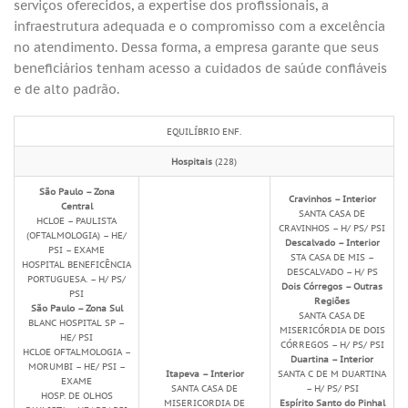
serviços oferecidos, a expertise dos profissionais, a
infraestrutura adequada e o compromisso com a excelência
no atendimento. Dessa forma, a empresa garante que seus
beneficiários tenham acesso a cuidados de saúde confiáveis
e de alto padrão.
EQUILÍBRIO ENF.
Hospitais
(228)
São Paulo – Zona
Cravinhos – Interior
Central
SANTA CASA DE
HCLOE – PAULISTA
CRAVINHOS – H/ PS/ PSI
(OFTALMOLOGIA) – HE/
Descalvado – Interior
PSI – EXAME
STA CASA DE MIS –
HOSPITAL BENEFICÊNCIA
DESCALVADO – H/ PS
PORTUGUESA. – H/ PS/
Dois Córregos – Outras
PSI
Regiões
São Paulo – Zona Sul
SANTA CASA DE
BLANC HOSPITAL SP –
MISERICÓRDIA DE DOIS
HE/ PSI
CÓRREGOS – H/ PS/ PSI
HCLOE OFTALMOLOGIA –
Duartina – Interior
MORUMBI – HE/ PSI –
Itapeva – Interior
SANTA C DE M DUARTINA
EXAME
SANTA CASA DE
– H/ PS/ PSI
HOSP. DE OLHOS
MISERICORDIA DE
Espírito Santo do Pinhal