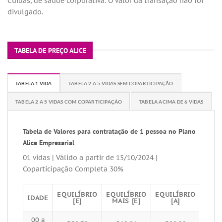
Cuidas, de saúde corporativa. O valor da transação não foi
divulgado.
TABELA DE PREÇO ALICE
TABELA 1 VIDA
TABELA 2 A 5 VIDAS SEM COPARTICIPAÇÃO
TABELA 2 A 5 VIDAS COM COPARTICIPAÇÃO
TABELA ACIMA DE 6 VIDAS
Tabela de Valores para contratação de 1 pessoa no Plano
Alice Empresarial
01 vidas | Válido a partir de 15/10/2024 |
Coparticipação Completa 30%
EQUILÍBRIO
EQUILÍBRIO
EQUILÍBRIO
EQUI
IDADE
[E]
MAIS [E]
[A]
MAI
00 a