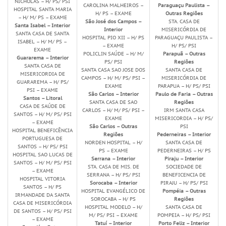
NICHOLAS – H/ PS/ PSI
CAROLINA MALHEIROS –
Paraguaçu Paulista –
HOSPITAL SANTA MARIA
H/ PS – EXAME
Outras Regiões
– H/ M/ PS – EXAME
São José dos Campos –
STA. CASA DE
Santa Isabel – Interior
Interior
MISERICÓRDIA DE
SANTA CASA DE SANTA
HOSPITAL PIO XII – H/ PS
PARAGUAÇU PAULISTA –
ISABEL – H/ M/ PS –
– EXAME
H/ PS/ PSI
EXAME
POLICLIN SAÚDE – H/ M/
Parapuã – Outras
Guararema – Interior
PS/ PSI
Regiões
SANTA CASA DE
SANTA CASA SAO JOSE DOS
SANTA CASA DE
MISERICORDIA DE
CAMPOS – H/ M/ PS/ PSI –
MISERICÓRDIA DE
GUARAREMA – H/ PS/
EXAME
PARAPUA – H/ PS/ PSI
PSI – EXAME
São Carlos – Interior
Paulo de Faria – Outras
Santos – Litoral
SANTA CASA DE SAO
Regiões
CASA DE SAÚDE DE
CARLOS – H/ M/ PS/ PSI –
IRM SANTA CASA
SANTOS – H/ M/ PS/ PSI
EXAME
MISERICORDIA – H/ PS/
– EXAME
São Carlos – Outras
PSI
HOSPITAL BENEFICÊNCIA
Regiões
Pederneiras – Interior
PORTUGUESA DE
NORDEN HOSPITAL – H/
SANTA CASA DE
SANTOS – H/ PS/ PSI
PS – EXAME
PEDERNEIRAS – H/ PS
HOSPITAL SAO LUCAS DE
Serrana – Interior
Piraju – Interior
SANTOS – H/ M/ PS/ PSI
STA. CASA DE MIS. DE
SOCIEDADE DE
– EXAME
SERRANA – H/ PS/ PSI
BENEFICENCIA DE
HOSPITAL VITORIA
Sorocaba – Interior
PIRAJU – H/ PS/ PSI
SANTOS – H/ PS
HOSPITAL EVANGÉLICO DE
Pompéia – Outras
IRMANDADE DA SANTA
SOROCABA – H/ PS
Regiões
CASA DE MISERICÓRDIA
HOSPITAL MODELO – H/
SANTA CASA DE
DE SANTOS – H/ PS/ PSI
M/ PS/ PSI – EXAME
POMPEIA – H/ PS/ PSI
– EXAME
Tatuí – Interior
Porto Feliz – Interior