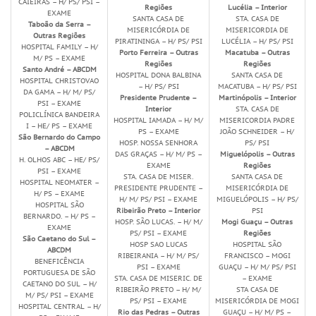
CAIEIRAS – H/ PS/ PSI –
Regiões
Lucélia – Interior
EXAME
SANTA CASA DE
STA. CASA DE
Taboão da Serra –
MISERICÓRDIA DE
MISERICORDIA DE
Outras Regiões
PIRATININGA – H/ PS/ PSI
LUCÉLIA – H/ PS/ PSI
HOSPITAL FAMILY – H/
Porto Ferreira – Outras
Macatuba – Outras
M/ PS – EXAME
Regiões
Regiões
Santo André – ABCDM
HOSPITAL DONA BALBINA
SANTA CASA DE
HOSPITAL CHRISTOVAO
– H/ PS/ PSI
MACATUBA – H/ PS/ PSI
DA GAMA – H/ M/ PS/
Presidente Prudente –
Martinópolis – Interior
PSI – EXAME
Interior
STA. CASA DE
POLICLÍNICA BANDEIRA
HOSPITAL IAMADA – H/ M/
MISERICORDIA PADRE
I – HE/ PS – EXAME
PS – EXAME
JOÃO SCHNEIDER – H/
São Bernardo do Campo
HOSP. NOSSA SENHORA
PS/ PSI
– ABCDM
DAS GRAÇAS – H/ M/ PS –
Miguelópolis – Outras
H. OLHOS ABC – HE/ PS/
EXAME
Regiões
PSI – EXAME
STA. CASA DE MISER.
SANTA CASA DE
HOSPITAL NEOMATER –
PRESIDENTE PRUDENTE –
MISERICÓRDIA DE
H/ PS – EXAME
H/ M/ PS/ PSI – EXAME
MIGUELÓPOLIS – H/ PS/
HOSPITAL SÃO
Ribeirão Preto – Interior
PSI
BERNARDO. – H/ PS –
HOSP. SÃO LUCAS. – H/ M/
Mogi Guaçu – Outras
EXAME
PS/ PSI – EXAME
Regiões
São Caetano do Sul –
HOSP SAO LUCAS
HOSPITAL SÃO
ABCDM
RIBEIRANIA – H/ M/ PS/
FRANCISCO – MOGI
BENEFICÊNCIA
PSI – EXAME
GUAÇU – H/ M/ PS/ PSI
PORTUGUESA DE SÃO
STA. CASA DE MISERIC. DE
– EXAME
CAETANO DO SUL – H/
RIBEIRÃO PRETO – H/ M/
STA CASA DE
M/ PS/ PSI – EXAME
PS/ PSI – EXAME
MISERICÓRDIA DE MOGI
HOSPITAL CENTRAL – H/
Rio das Pedras – Outras
GUAÇU – H/ M/ PS –