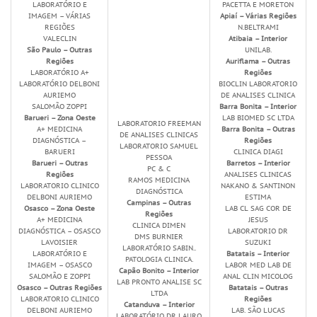
LABORATÓRIO E
PACETTA E MORETON
IMAGEM – VÁRIAS
Apiaí – Várias Regiões
REGIÕES
N.BELTRAMI
VALECLIN
Atibaia – Interior
São Paulo – Outras
UNILAB.
Regiões
Auriflama – Outras
LABORATÓRIO A+
Regiões
LABORATÓRIO DELBONI
BIOCLIN LABORATORIO
AURIEMO
DE ANALISES CLINICA
SALOMÃO ZOPPI
Barra Bonita – Interior
Barueri – Zona Oeste
LAB BIOMED SC LTDA
LABORATORIO FREEMAN
A+ MEDICINA
Barra Bonita – Outras
DE ANALISES CLINICAS
DIAGNÓSTICA –
Regiões
LABORATORIO SAMUEL
BARUERI
CLINICA DIAGI
PESSOA
Barueri – Outras
Barretos – Interior
PC & C
Regiões
ANALISES CLINICAS
RAMOS MEDICINA
LABORATORIO CLINICO
NAKANO & SANTINON
DIAGNÓSTICA
DELBONI AURIEMO
ESTIMA
Campinas – Outras
Osasco – Zona Oeste
LAB CL SAG COR DE
Regiões
A+ MEDICINA
JESUS
CLINICA DIMEN
DIAGNÓSTICA – OSASCO
LABORATORIO DR
DMS BURNIER
LAVOISIER
SUZUKI
LABORATÓRIO SABIN..
LABORATÓRIO E
Batatais – Interior
PATOLOGIA CLINICA.
IMAGEM – OSASCO
LABOR MED LAB DE
Capão Bonito – Interior
SALOMÃO E ZOPPI
ANAL CLIN MICOLOG
LAB PRONTO ANALISE SC
Osasco – Outras Regiões
Batatais – Outras
LTDA
LABORATORIO CLINICO
Regiões
Catanduva – Interior
DELBONI AURIEMO
LAB. SÃO LUCAS
LABORATÓRIO DR LAURO