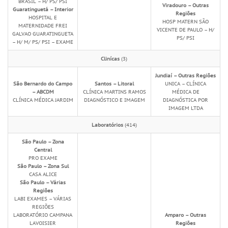
BRASIL – H/ PS/ PSI
Viradouro – Outras
Guaratinguetá – Interior
Regiões
HOSPITAL E
HOSP MATERN SÃO
MATERNIDADE FREI
VICENTE DE PAULO – H/
GALVAO GUARATINGUETA
PS/ PSI
– H/ M/ PS/ PSI – EXAME
Clinícas
(3)
Jundiaí – Outras Regiões
São Bernardo do Campo
Santos – Litoral
UNICA – CLÍNICA
– ABCDM
CLÍNICA MARTINS RAMOS
MÉDICA DE
CLÍNICA MÉDICA JARDIM
DIAGNÓSTICO E IMAGEM
DIAGNÓSTICA POR
IMAGEM LTDA
Laboratórios
(414)
São Paulo – Zona
Central
PRO EXAME
São Paulo – Zona Sul
CASA ALICE
São Paulo – Várias
Regiões
LABI EXAMES – VÁRIAS
REGIÕES
LABORATÓRIO CAMPANA
Amparo – Outras
LAVOISIER
Regiões