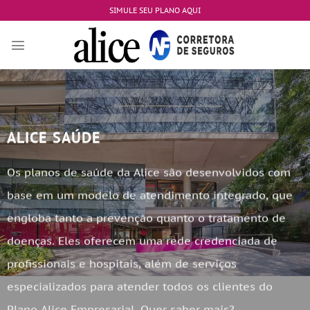
Skip
SIMULE SEU PLANO AQUI
to
content
ALICE SAÚDE
Os planos de saúde da Alice são desenvolvidos com
base em um modelo de atendimento integrado, que
engloba tanto a prevenção quanto o tratamento de
doenças. Eles oferecem uma rede credenciada de
profissionais e hospitais, além de serviços
especializados para atender todos os clientes do
Plano Alice Empresarial. Quer saber mais?