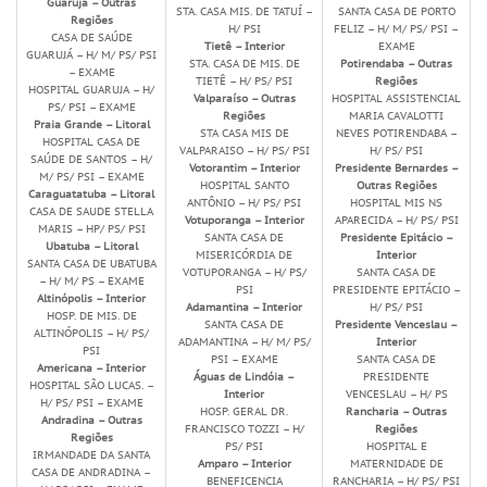
Guarujá – Outras
STA. CASA MIS. DE TATUÍ –
SANTA CASA DE PORTO
Regiões
H/ PSI
FELIZ – H/ M/ PS/ PSI –
CASA DE SAÚDE
Tietê – Interior
EXAME
GUARUJÁ – H/ M/ PS/ PSI
STA. CASA DE MIS. DE
Potirendaba – Outras
– EXAME
TIETÊ – H/ PS/ PSI
Regiões
HOSPITAL GUARUJA – H/
Valparaíso – Outras
HOSPITAL ASSISTENCIAL
PS/ PSI – EXAME
Regiões
MARIA CAVALOTTI
Praia Grande – Litoral
STA CASA MIS DE
NEVES POTIRENDABA –
HOSPITAL CASA DE
VALPARAISO – H/ PS/ PSI
H/ PS/ PSI
SAÚDE DE SANTOS – H/
Votorantim – Interior
Presidente Bernardes –
M/ PS/ PSI – EXAME
HOSPITAL SANTO
Outras Regiões
Caraguatatuba – Litoral
ANTÔNIO – H/ PS/ PSI
HOSPITAL MIS NS
CASA DE SAUDE STELLA
Votuporanga – Interior
APARECIDA – H/ PS/ PSI
MARIS – HP/ PS/ PSI
SANTA CASA DE
Presidente Epitácio –
Ubatuba – Litoral
MISERICÓRDIA DE
Interior
SANTA CASA DE UBATUBA
VOTUPORANGA – H/ PS/
SANTA CASA DE
– H/ M/ PS – EXAME
PSI
PRESIDENTE EPITÁCIO –
Altinópolis – Interior
Adamantina – Interior
H/ PS/ PSI
HOSP. DE MIS. DE
SANTA CASA DE
Presidente Venceslau –
ALTINÓPOLIS – H/ PS/
ADAMANTINA – H/ M/ PS/
Interior
PSI
PSI – EXAME
SANTA CASA DE
Americana – Interior
Águas de Lindóia –
PRESIDENTE
HOSPITAL SÃO LUCAS. –
Interior
VENCESLAU – H/ PS
H/ PS/ PSI – EXAME
HOSP. GERAL DR.
Rancharia – Outras
Andradina – Outras
FRANCISCO TOZZI – H/
Regiões
Regiões
PS/ PSI
HOSPITAL E
IRMANDADE DA SANTA
Amparo – Interior
MATERNIDADE DE
CASA DE ANDRADINA –
BENEFICENCIA
RANCHARIA – H/ PS/ PSI