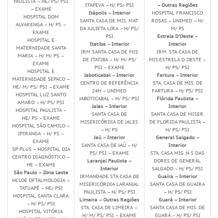
PAULISTA – HE/ PS/ PSI
ITAPEVA – H/ PS/ PSI
– Outras Regiões
– EXAME
Itápolis – Interior
HOSPITAL FRANCISCO
HOSPITAL DOM
SANTA CASA DE MIS. MAT.
ROSAS – UNIMED – H/
ALVARENGA – H/ PS –
DA JULIETA LIRA – H/ PS/
M/ PS
EXAME
PSI
Estrela D’Oeste –
HOSPITAL E
Itatiba – Interior
Interior
MATERNIDADE SANTA
IRM SANTA CASA DE MIS
IRM. STA CASA DE
MARIA – H/ M/ PS –
DE ITATIBA – H/ M/ PS/
MIS.ESTRELA D OESTE –
EXAME
PSI – EXAME
H/ PS/ PSI
HOSPITAL E
Jaboticabal – Interior
Fartura – Interior
MATERNIDADE SEPACO –
CENTRO DE REFERÊNCIA
STA. CASA DE MIS. DE
HE/ M/ PS/ PSI – EXAME
24H – UNIMED
FARTURA – H/ PS/ PSI
HOSPITAL LUZ SANTO
JABOTICABAL – H/ PS/ PSI
Flórida Paulista –
AMARO – H/ PS/ PSI
Jales – Interior
Interior
HOSPITAL PAULISTA –
SANTA CASA DE
SANTA CASA DE MISER.
HE/ PS – EXAME
MISERICÓRDIA DE JALES
DE FLORIDA PAULISTA –
HOSPITAL SÃO CAMILO –
– H/ PS
H/ PS/ PSI
IPIRANGA – H/ PS –
Jaú – Interior
General Salgado –
EXAME
SANTA CASA DE JAÚ – H/
Interior
SP PLUS – HOSPITAL DIA
PS/ PSI – EXAME
STA. CASA MIS. N S DAS
CENTRO DIAGNÓSTICO –
Laranjal Paulista –
DORES DE GENERAL
HE – EXAME
Interior
SALGADO – H/ PS/ PSI
São Paulo – Zona Leste
IRMANDADE STA CASA DE
Guaíra – Interior
HCLOE OFTALMOLOGIA –
MISERICÓRDIA LARANJAL
SANTA CASA DE GUAIRA
TATUAPÉ – HE/ PSI
PAULISTA – H/ PS/ PSI
– H/ PS/ PSI
HOSPITAL SANTA CLARA
Limeira – Outras Regiões
Guará – Interior
– H/ PS/ PSI
STA. CASA DE LIMEIRA –
SANTA CASA DE MIS. DE
HOSPITAL VITÓRIA
H/ M/ PS/ PSI – EXAME
GUARÁ – H/ PS/ PSI