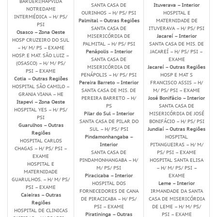
BARUERI|HAPVIDA
SANTA CASA DE
Ituverava – Interior
NOTREDAME
OURINHOS – H/ PS/ PSI
HOSPITAL E
INTERMÉDICA – H/ PS/
Palmital – Outras Regiões
MATERNIDADE DE
PSI
SANTA CASA DE
ITUVERAVA – H/ PS/ PSI
Osasco – Zona Oeste
MISERICÓRDIA DE
Jacareí – Interior
HOSP CRUZEIRO DO SUL
PALMITAL – H/ PS/ PSI
SANTA CASA DE MIS. DE
– H/ M/ PS – EXAME
Penápolis – Interior
JACAREÍ – H/ PS/ PSI –
HOSP. E MAT. SÃO LUIZ –
SANTA CASA DE
EXAME
(OSASCO) – H/ M/ PS/
MISERICÓRDIA DE
Jacareí – Outras Regiões
PSI – EXAME
PENÁPOLIS – H/ PS/ PSI
HOSP E MAT S
Cotia – Outras Regiões
Pereira Barreto – Interior
FRANCISCO ASSIS – H/
HOSPITAL SÃO CAMILO –
SANTA CASA DE MIS. DE
M/ PS/ PSI – EXAME
GRANJA VIANA – HE
PEREIRA BARRETO – H/
José Bonifácio – Interior
Itapevi – Zona Oeste
PS
SANTA CASA DE
HOSPITAL YES – H/ PS/
Pilar do Sul – Interior
MISERICÓRDIA DE JOSÉ
PSI
SANTA CASA DE PILAR DO
BONIFÁCIO – H/ PS/ PSI
Guarulhos – Outras
SUL – H/ PS/ PSI
Jundiaí – Outras Regiões
Regiões
Pindamonhangaba –
HOSPITAL
HOSPITAL CARLOS
Interior
PITANGUEIRAS – H/ M/
CHAGAS – H/ PS/ PSI –
SANTA CASA DE
PS/ PSI – EXAME
EXAME
PINDAMONHANGABA – H/
HOSPITAL SANTA ELISA
HOSPITAL E
M/ PS/ PSI
– H/ M/ PS/ PSI –
MATERNIDADE
Piracicaba – Interior
EXAME
GUARULHOS. – H/ M/ PS/
HOSPITAL DOS
Leme – Interior
PSI – EXAME
FORNECEDORES DE CANA
IRMANDADE DA SANTA
Caieiras – Outras
DE PIRACICABA – H/ PS/
CASA DE MISERICÓRDIA
Regiões
PSI – EXAME
DE LEME – H/ M/ PS/
HOSPITAL DE CLINICAS
Piratininga – Outras
PSI – EXAME