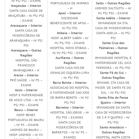
H/ PS/ PSI – EXAME
PORTUGUESA DE AMPARO
Salto – Outras Regiões
Araçatuba – Interior
– H
UNIMED SALTO/ITU – H/
SANTA CASA SAÚDE DE
Apiaí – Interior
M/ PS/ PSI – EXAME
ARAÇATUBA – H/ PS/ PSI
SOCIEDADE
Santa Adélia – Interior
– EXAME
BENEFICIENTE DE APIAI –
IRMANDADE DA STA.
Araraquara – Interior
H/ PS/ PSI
CASA DE MISERICORDIA
SANTA CASA DE
Atibaia – Interior
SANTA ADELIA – H/ PS/
MISERICÓRDIA DE
HOSP. ALBERT SABIN – H/
PSI
ARARAQUARA – H/ PS/
M/ PS/ PSI – EXAME
Santa Cruz das
PSI
HOSPITAL NOVO ATIBAIA –
Palmeiras – Outras
Araraquara – Outras
H/ M/ PS/ PSI – EXAME
Regiões
Regiões
Auriflama – Outras
IRMANDADE HOSPITAL E
HOSPITAL SÃO
Regiões
MATERNIDADE CEL JUCA
FRANCISCO
SANTA CASA MIS.DR
FERREIRA – H/ PS/ PSI
ARARAQUARA – H
OSWALDO SIQUEIRA LYRA
Santa Fé do Sul –
Araras – Interior
– H/ PS/ PSI
Outras Regiões
PRÓ SAÚDE. – H/ PS –
Barra Bonita – Interior
IRMAND. STA CASA DE
EXAME
ASSOCIACAO DO HOSPITAL
MISER. DE SANTA FE DO
Assis – Interior
E MATERNIDADE SAO JOSE
SUL – H/ PS/ PSI
HOSP. E MATERNIDADE
DE BARRA BONITA – H/ M/
Santa Rita do Passa
DE ASSIS LTDA – H/ M/
PS/ PSI
Quatro – Interior
PS/ PSI – EXAME
Barretos – Interior
IRMANDADE DA SANTA
Bauru – Interior
HOSPITAL SÃO JORGE – H/
CASA DE MISERICORDIA
HOSP. BENEF.
PS/ PSI – EXAMES
DE S R P QUATRO – H/
PORTUGUESA DE BAURU
SANTA CASA DE
PS/ PSI
– H/ PS – EXAME
MISERICÓRDIA DE
Santo Anastácio –
UNIMED DE BAURU –
BARRETOS – H/ M/ PS –
Outras Regiões
HOSP. UNIMED – H/ M/
EXAMES
HOSPITAL ANITA COSTA