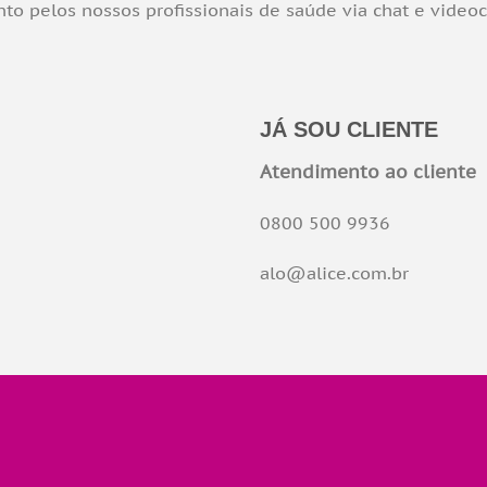
o pelos nossos profissionais de saúde via chat e video
JÁ SOU CLIENTE
Atendimento ao cliente
0800 500 9936
alo@alice.com.br