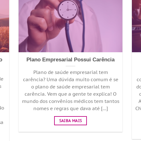
o
Plano Empresarial Possui Carência
Plano de saúde empresarial tem
de
carência? Uma dúvida muito comum é se
c
s
o plano de saúde empresarial tem
d
carência. Vem que a gente te explica! O
mundo dos convênios médicos tem tantos
A
No
nomes e regras que dava até [...]
CN
SAIBA MAIS
sa