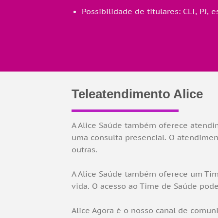
Possibilidade de titulares: CLT, PJ, 
Teleatendimento Alice
A Alice Saúde também oferece atendim
uma consulta presencial. O atendiment
outras.
A Alice Saúde também oferece um Time
vida. O acesso ao Time de Saúde pode se
Alice Agora é o nosso canal de comuni