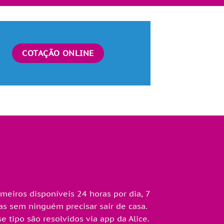
COTAÇÃO ONLINE
iros disponíveis 24 horas por dia, 7
as sem ninguém precisar sair de casa.
tipo são resolvidos via app da Alice.