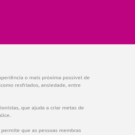
xperiência o mais próxima possível de
 como resfriados, ansiedade, entre
nistas, que ajuda a criar metas de
lice.
Ele permite que as pessoas membras