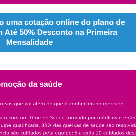
 uma cotação online do plano de
om
Até 50% Desconto
na Primeira
Mensalidade
omoção da saúde
presas que vai além do que é conhecido no mercado.
tam com um Time de Saúde formado por médicos e enferme
uipe qualificada, 83% das queixas de saúde são resolvid
a são cuidados pela equipe: 6 a cada 10 cuidados desse 