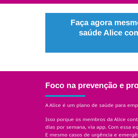
Faça agora mesmo
saúde Alice c
Foco na prevenção e pr
A Alice é um plano de saúde para em
Isso porque os membros da Alice con
dias por semana, via app. Com essa eq
E mesmo casos de urgência e emergênci